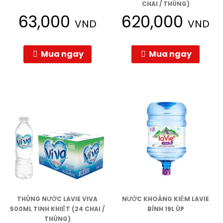
CHAI / THÙNG)
63,000
620,000
VND
VND
Mua ngay
Mua ngay
THÙNG NƯỚC LAVIE VIVA
NƯỚC KHOÁNG KIỀM LAVIE
500ML TINH KHIẾT (24 CHAI /
BÌNH 19L ÚP
THÙNG)