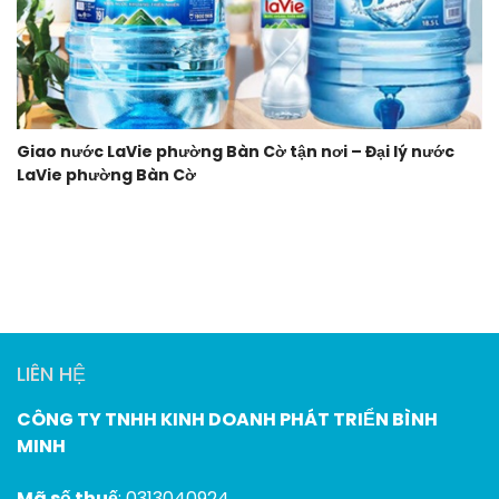
Giao nước LaVie phường Bàn Cờ tận nơi – Đại lý nước
LaVie phường Bàn Cờ
LIÊN HỆ
CÔNG TY TNHH KINH DOANH PHÁT TRIỂN BÌNH
MINH
Mã số thuế
: 0313040924