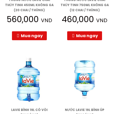
THỦY TINH 450ML KHÔNG GA
THỦY TINH 750ML KHÔNG GA
(20 CHAI / THÙNG)
(12 CHAI / THÙNG)
560,000
460,000
VND
VND
Mua ngay
Mua ngay
LAVIE BÌNH 19L CÓ VÒI
NƯỚC LAVIE 19L BÌNH ÚP