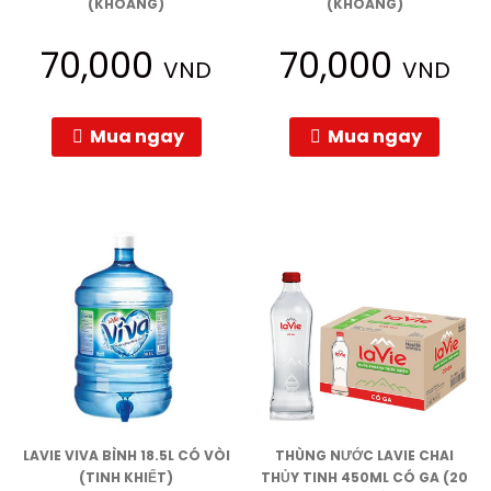
(KHOÁNG)
(KHOÁNG)
70,000
70,000
VND
VND
Mua ngay
Mua ngay
LAVIE VIVA BÌNH 18.5L CÓ VÒI
THÙNG NƯỚC LAVIE CHAI
(TINH KHIẾT)
THỦY TINH 450ML CÓ GA (20