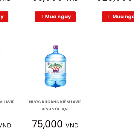
ay
Mua ngay
Mua ng
 LAVIE
NƯỚC KHOÁNG KIỀM LAVIE
BÌNH VÒI 18,5L
75,000
VND
VND