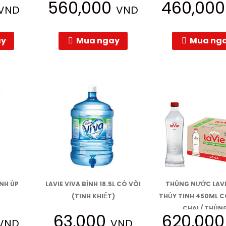
560,000
460,00
VND
VND
ay
Mua ngay
Mua ng
ÌNH ÚP
LAVIE VIVA BÌNH 18.5L CÓ VÒI
THÙNG NƯỚC LAVI
(TINH KHIẾT)
THỦY TINH 450ML C
CHAI / THÙN
63,000
620,00
VND
VND