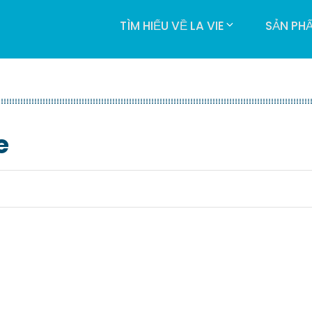
TÌM HIỂU VỀ LA VIE
SẢN PH
e