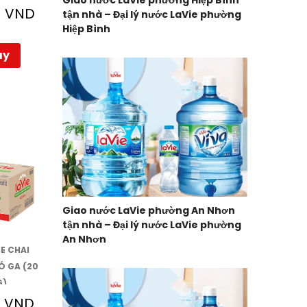
Giao nước LaVie phường Hiệp Bình
0
VND
tận nhà – Đại lý nước LaVie phường
Hiệp Bình
ay
Giao nước LaVie phường An Nhơn
tận nhà – Đại lý nước LaVie phường
An Nhơn
E CHAI
Ó GA (20
G)
0
VND