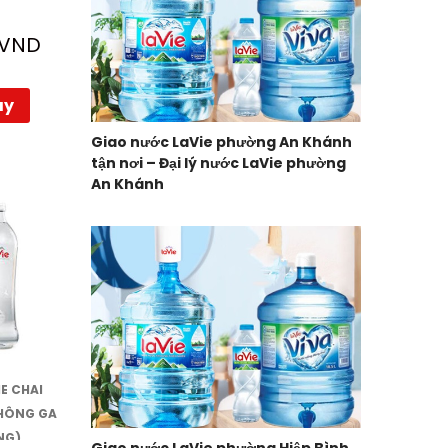
VND
ay
Giao nước LaVie phường An Khánh
tận nơi – Đại lý nước LaVie phường
An Khánh
E CHAI
KHÔNG GA
NG)