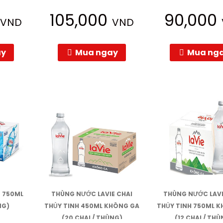
0
105,000
90,000
VND
VND
ay
Mua ngay
Mua ng
 750ML
THÙNG NƯỚC LAVIE CHAI
THÙNG NƯỚC LAVI
NG)
THỦY TINH 450ML KHÔNG GA
THỦY TINH 750ML 
(20 CHAI / THÙNG)
(12 CHAI / THÙ