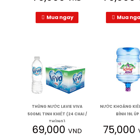
Mua ngay
Mua ng
THÙNG NƯỚC LAVIE VIVA
NƯỚC KHOÁNG KIỀM
500ML TINH KHIẾT (24 CHAI /
BÌNH 19L ÚP
THÙNG)
69,000
75,000
VND