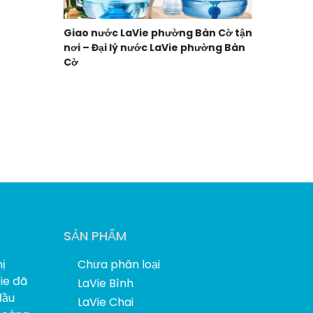
Giao nước LaVie phường Bàn Cờ tận
nơi – Đại lý nước LaVie phường Bàn
Cờ
SẢN PHẨM
ị
Chưa phân loại
Vie đã
LaVie Bình
đầu
LaVie Chai