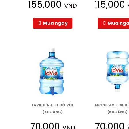
155,000
115,000
VND
Mua ngay
Mua ng
LAVIE BÌNH 19L CÓ VÒI
NƯỚC LAVIE 19L B
(KHOÁNG)
(KHOÁNG)
70,000
70,000
VND