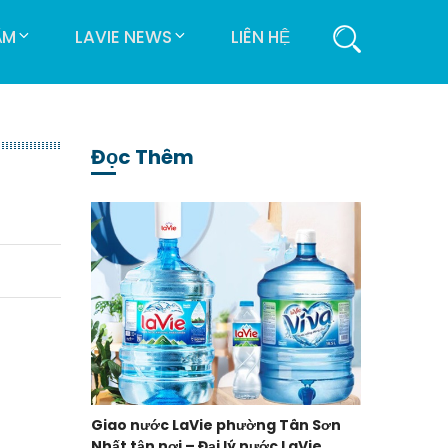
ẨM
LAVIE NEWS
LIÊN HỆ
Đọc Thêm
Giao nước LaVie phường Tân Sơn
Nhất tận nơi – Đại lý nước LaVie