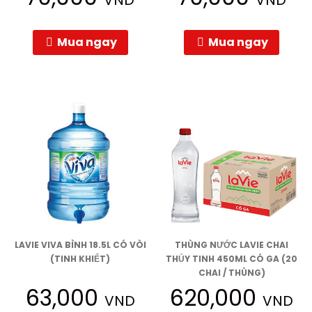
Mua ngay
Mua ngay
LAVIE VIVA BÌNH 18.5L CÓ VÒI
THÙNG NƯỚC LAVIE CHAI
(TINH KHIẾT)
THỦY TINH 450ML CÓ GA (20
CHAI / THÙNG)
63,000
620,000
VND
VND