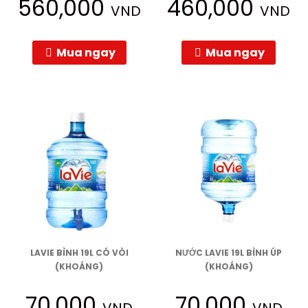
560,000
460,000
VND
VND
Mua ngay
Mua ngay
LAVIE BÌNH 19L CÓ VÒI
NƯỚC LAVIE 19L BÌNH ÚP
(KHOÁNG)
(KHOÁNG)
70,000
70,000
VND
VND