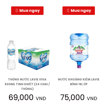
Mua ngay
Mua ngay
THÙNG NƯỚC LAVIE VIVA
NƯỚC KHOÁNG KIỀM LAVIE
500ML TINH KHIẾT (24 CHAI /
BÌNH 19L ÚP
THÙNG)
69,000
75,000
VND
VND