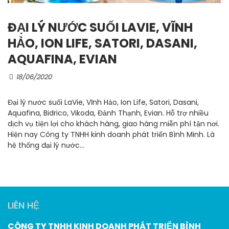
ĐẠI LÝ NƯỚC SUỐI LAVIE, VĨNH
HẢO, ION LIFE, SATORI, DASANI,
AQUAFINA, EVIAN
18/06/2020
Đại lý nước suối LaVie, Vĩnh Hảo, Ion Life, Satori, Dasani,
Aquafina, Bidrico, Vikoda, Đảnh Thạnh, Evian. Hỗ trợ nhiều
dịch vụ tiện lợi cho khách hàng, giao hàng miễn phí tận nơi.
Hiện nay Công ty TNHH kinh doanh phát triển Bình Minh. Là
hệ thống đại lý nước...
LIÊN HỆ
CÔNG TY TNHH KINH DOANH PHÁT TRIỂN BÌNH