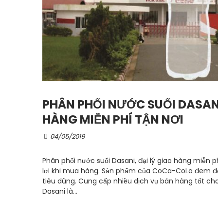
PHÂN PHỐI NƯỚC SUỐI DASANI
HÀNG MIỄN PHÍ TẬN NƠI
04/05/2019
Phân phối nước suối Dasani, đại lý giao hàng miễn p
lợi khi mua hàng. Sản phẩm của CoCa-CoLa đem đế
tiêu dùng. Cung cấp nhiều dịch vụ bán hàng tốt ch
Dasani là...