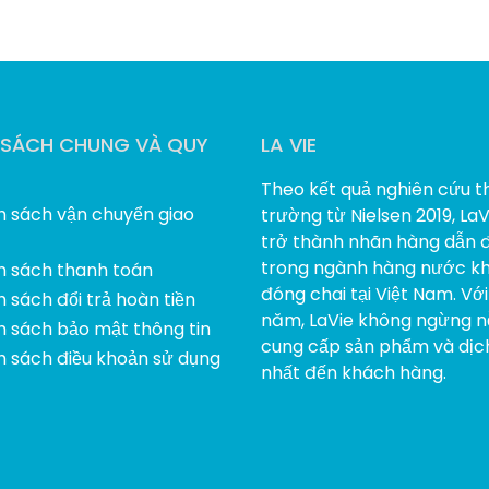
 SÁCH CHUNG VÀ QUY
LA VIE
Theo kết quả nghiên cứu th
h sách vận chuyển giao
trường từ Nielsen 2019, La
trở thành nhãn hàng dẫn 
trong ngành hàng nước k
h sách thanh toán
đóng chai tại Việt Nam. Vớ
 sách đổi trả hoàn tiền
năm, LaVie không ngừng n
h sách bảo mật thông tin
cung cấp sản phẩm và dịch
h sách điều khoản sử dụng
nhất đến khách hàng.