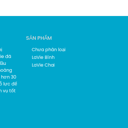
SẢN PHẨM
ị
Chưa phân loại
Vie đã
LaVie Bình
đầu
LaVie Chai
hoáng
i hơn 30
ỗ lực để
 vụ tốt