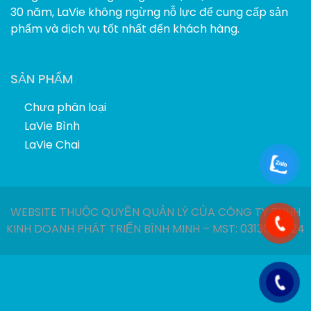
30 năm, LaVie không ngừng nỗ lực để cung cấp sản
phẩm và dịch vụ tốt nhất đến khách hàng.
SẢN PHẨM
Chưa phân loại
LaVie Bình
LaVie Chai
WEBSITE THUỘC QUYỀN QUẢN LÝ CỦA CÔNG TY TNHH
KINH DOANH PHÁT TRIỂN BÌNH MINH – MST: 0313040924