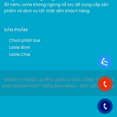
30 năm, LaVie không ngừng nỗ lực để cung cấp sản
phẩm và dịch vụ tốt nhất đến khách hàng.
SẢN PHẨM
Chưa phân loại
LaVie Bình
LaVie Chai
WEBSITE THUỘC QUYỀN QUẢN LÝ CỦA CÔNG TY TNHH
KINH DOANH PHÁT TRIỂN BÌNH MINH – MST: 0313040924