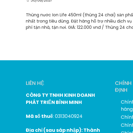
30/08/2021
Thùng nước Ion Life 450ml (thùng 24 chai) sản ph
nhất trong tiêu dùng. Đặt hàng hỗ trợ nhiều dịch vụ
phí tận nhà, tận nơi. GIÁ: 122.000 vnđ / Thùng 24 cha
LIÊN HỆ
CHÍNH
ĐỊNH
CÔNG TY TNHH KINH DOANH
Chín
PHÁT TRIỂN BÌNH MINH
hàng
Mã số thuế
: 0313040924
Chín
Chính
Địa chỉ (sau sáp nhập): Thành