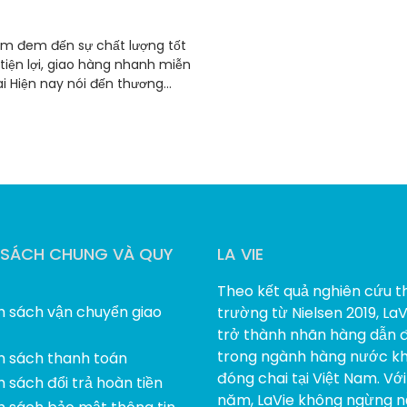
ẩm đem đến sự chất lượng tốt
 tiện lợi, giao hàng nhanh miễn
i Hiện nay nói đến thương...
 SÁCH CHUNG VÀ QUY
LA VIE
Theo kết quả nghiên cứu th
h sách vận chuyển giao
trường từ Nielsen 2019, La
trở thành nhãn hàng dẫn 
trong ngành hàng nước k
h sách thanh toán
đóng chai tại Việt Nam. Vớ
 sách đổi trả hoàn tiền
năm, LaVie không ngừng n