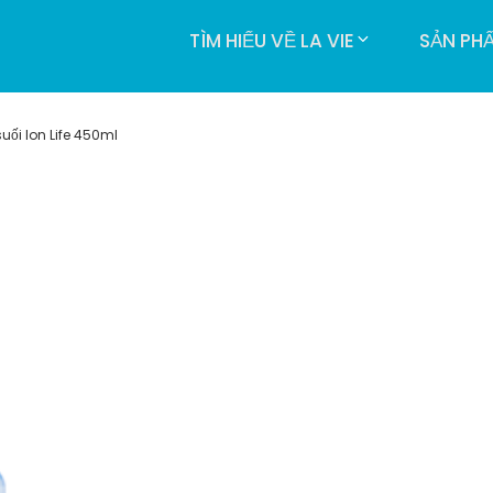
TÌM HIỂU VỀ LA VIE
SẢN PH
uối Ion Life 450ml