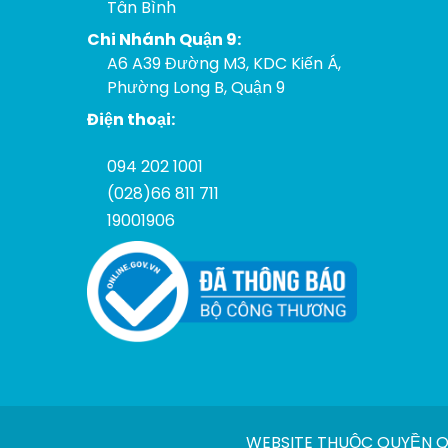
Tân Bình
Chi Nhánh Quận 9:
A6 A39 Đường M3, KDC Kiến Á,
Phường Long B, Quận 9
Điện thoại:
094 202 1001
(028)66 811 711
19001906
WEBSITE THUỘC QUYỀN QU