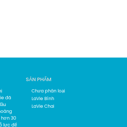
SẢN PHẨM
ị
Chưa phân loại
Vie đã
LaVie Bình
đầu
LaVie Chai
hoáng
i hơn 30
ỗ lực để