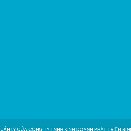
ẢN LÝ CỦA CÔNG TY TNHH KINH DOANH PHÁT TRIỂN BÌNH