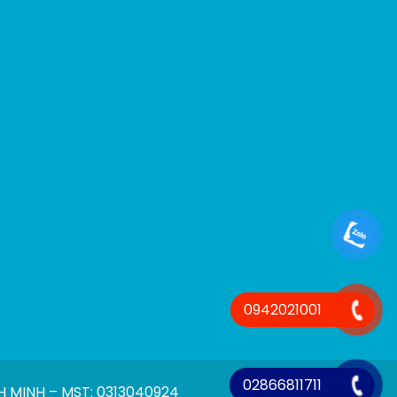
0942021001
02866811711
 MINH – MST: 0313040924