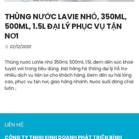
THÙNG NƯỚC LAVIE NHỎ, 350ML,
500ML, 1.5L ĐẠI LÝ PHỤC VỤ TẬN
NƠI
02/12/2020
Thùng nước LaVie nhỏ 350ml, 500ml, 1.5l, đem đến sức khỏe
tuyệt vời trong tiêu dùng. Đặt hàng hệ thống đại lý hỗ trợ
nhiều dịch vụ tiện lợi cho khách hàng. Đem đến sự hài lòng
cao, phục vụ tận nơi, giao hàng nhanh. Nước suối đóng chai
luôn...
LIÊN HỆ
CÔNG TY TNHH KINH DOANH PHÁT TRIỂN BÌNH