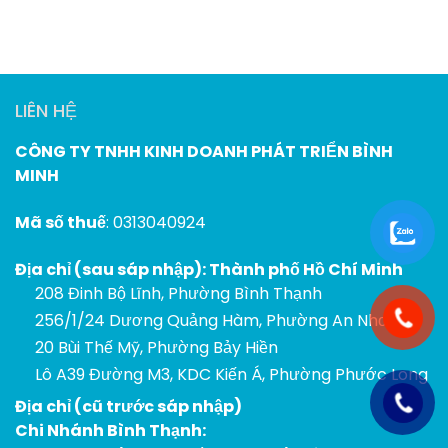
LIÊN HỆ
CÔNG TY TNHH KINH DOANH PHÁT TRIỂN BÌNH
MINH
Mã số thuế
: 0313040924
Địa chỉ (sau sáp nhập): Thành phố Hồ Chí Minh
208 Đinh Bộ Lĩnh, Phường Bình Thạnh
256/1/24 Dương Quảng Hàm, Phường An Nhơn
20 Bùi Thế Mỹ, Phường Bảy Hiền
Lô A39 Đường M3, KDC Kiến Á, Phường Phước Long
Địa chỉ (cũ trước sáp nhập)
Chi Nhánh Bình Thạnh: