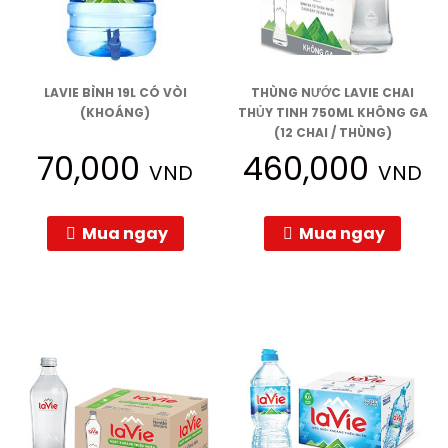
LAVIE BÌNH 19L CÓ VÒI
THÙNG NƯỚC LAVIE CHAI
(KHOÁNG)
THỦY TINH 750ML KHÔNG GA
(12 CHAI / THÙNG)
70,000
460,000
VND
VND
Mua ngay
Mua ngay