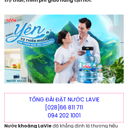
trợ thuế, miễn phí giao hàng tận nơi.
TỔNG ĐÀI ĐẶT NƯỚC LAVIE
[028]66 811 711
094 202 1001
Nước khoáng LaVie
đã khẳng định là thương hiệu