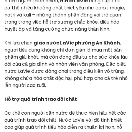
nước ngầm thiên nhiên,
nước LaVie
cung cấp cho
cơ thể nhiều khoáng chất thiết yếu như canxi, magie,
natri và kali – những thành phần đóng vai trò quan
trọng trong việc hỗ trợ xương chắc khỏe, điều hòa
huyết áp và tăng cường chức năng thần kinh.
Khi lựa chọn
giao nước LaVie phường An Khánh
,
người tiêu dùng không chỉ đơn giản là mua một sản
phẩm giải khát, mà còn đang đầu tư cho sức khỏe lâu
dài của cả gia đình và nhân viên văn phòng. Đặc biệt,
nước LaVie được đóng chai trong điều kiện vô trùng,
không chứa hóa chất độc hại, phù hợp cho cả trẻ nhỏ
lẫn người cao tuổi.
Hỗ trợ quá trình trao đổi chất
Cơ thể con người cần nước để thực hiện hầu hết các
quá trình trao đổi chất. Nước LaVie với độ tinh khiết
cao giúp quá trình tiêu hóa diễn ra thuận lợi hơn, hỗ