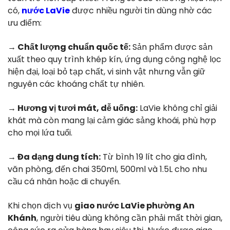
có,
nước LaVie
được nhiều người tin dùng nhờ các
ưu điểm:
→ Chất lượng chuẩn quốc tế:
Sản phẩm được sản
xuất theo quy trình khép kín, ứng dụng công nghệ lọc
hiện đại, loại bỏ tạp chất, vi sinh vật nhưng vẫn giữ
nguyên các khoáng chất tự nhiên.
→ Hương vị tươi mát, dễ uống:
LaVie không chỉ giải
khát mà còn mang lại cảm giác sảng khoái, phù hợp
cho mọi lứa tuổi.
→ Đa dạng dung tích:
Từ bình 19 lít cho gia đình,
văn phòng, đến chai 350ml, 500ml và 1.5L cho nhu
cầu cá nhân hoặc di chuyển.
Khi chọn dịch vụ
giao nước LaVie phường An
Khánh
, người tiêu dùng không cần phải mất thời gian,