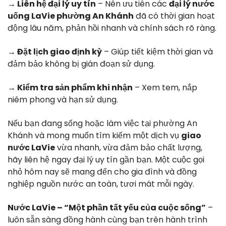
→ Liên hệ đại lý uy tín
– Nên ưu tiên các
đại lý nước
uống LaVie phường An Khánh
đã có thời gian hoạt
động lâu năm, phản hồi nhanh và chính sách rõ ràng.
→ Đặt lịch giao định kỳ
– Giúp tiết kiệm thời gian và
đảm bảo không bị gián đoạn sử dụng.
→ Kiểm tra sản phẩm khi nhận
– Xem tem, nắp
niêm phong và hạn sử dụng.
Nếu bạn đang sống hoặc làm việc tại phường An
Khánh và mong muốn tìm kiếm một dịch vụ
giao
nước LaVie
vừa nhanh, vừa đảm bảo chất lượng,
hãy liên hệ ngay đại lý uy tín gần bạn. Một cuộc gọi
nhỏ hôm nay sẽ mang đến cho gia đình và đồng
nghiệp nguồn nước an toàn, tươi mát mỗi ngày.
Nước LaVie – “Một phần tất yếu của cuộc sống”
–
luôn sẵn sàng đồng hành cùng bạn trên hành trình