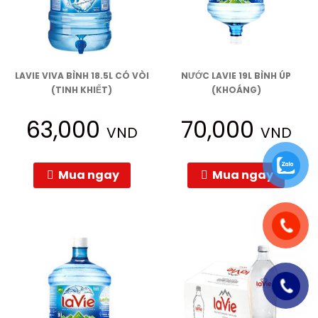
LAVIE VIVA BÌNH 18.5L CÓ VÒI
NƯỚC LAVIE 19L BÌNH ÚP
(TINH KHIẾT)
(KHOÁNG)
63,000
70,000
VND
VND
Mua ngay
Mua ngay