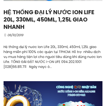
HỆ THỐNG ĐẠI LÝ NƯỚC ION LIFE
20L, 330ML, 450ML, 1,25L GIAO
NHANH
06/10/2019
Hệ thống đại lý nước Ion Life 20L, 330ml, 450ml, 1,25L giao
hàng miễn phí 100% các quận tại TPHCM. Hỗ trợ nhiều dịch
vụ mua hàng tiện lợi cho người tiêu dùng khi dùng nước Ion
Life. TỔNG ĐÀI ĐẶT NƯỚC I-ON LIFE 094.202.1001
[028]66.811.711 Ngày nayc ó...