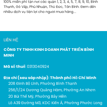
100% miễn phí tận nơi các quận 1, 2, 3, 4, 5, 7, 8, 9, 10, Bình
Thạnh, Gò Vấp, Phú Nhuận, Thủ Đức, Tân Bình. Đem đến
nhiều dịch vụ tiện lợi cho người mua hàng....
LIÊN HỆ
CÔNG TY TNHH KINH DOANH PHÁT TRIỂN BÌNH
MINH
Mã số thuế
: 0313040924
Địa chỉ (sau sáp nhập): Thành phố Hồ Chí Minh
208 Đinh Bộ Lĩnh, Phường Bình Thạnh
256/1/24 Dương Quảng Hàm, Phường An Nhơn
20 Bùi Thế Mỹ, Phường Bảy Hiền
Lô A39 Đường M3, KDC Kiến Á, Phường Phước Long