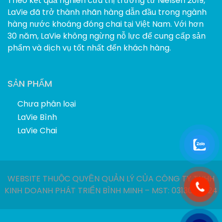
Theo kết quả nghiên cứu thị trường từ Nielsen 2019,
LaVie đã trở thành nhãn hàng dẫn đầu trong ngành
hàng nước khoáng đóng chai tại Việt Nam. Với hơn
30 năm, LaVie không ngừng nỗ lực để cung cấp sản
phẩm và dịch vụ tốt nhất đến khách hàng.
SẢN PHẨM
Chưa phân loại
LaVie Bình
LaVie Chai
WEBSITE THUỘC QUYỀN QUẢN LÝ CỦA CÔNG TY TNHH
KINH DOANH PHÁT TRIỂN BÌNH MINH – MST: 0313040924