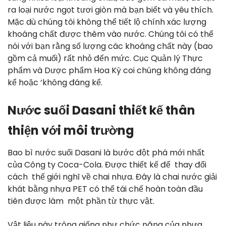
ra loại nước ngọt tươi giòn mà bạn biết và yêu thích.
Mặc dù chúng tôi không thể tiết lộ chính xác lượng
khoáng chất được thêm vào nước. Chúng tôi có thể
nói với bạn rằng số lượng các khoáng chất này (bao
gồm cả muối) rất nhỏ đến mức. Cục Quản lý Thực
phẩm và Dược phẩm Hoa Kỳ coi chúng không đáng
kể hoặc ‘không đáng kể.
Nước suối Dasani thiết kế thân
thiện với môi trường
Bao bì nước suối Dasani là bước đột phá mới nhất
của Công ty Coca-Cola. Được thiết kế để thay đổi
cách thế giới nghĩ về chai nhựa. Đây là chai nước giải
khát bằng nhựa PET có thể tái chế hoàn toàn đầu
tiên được làm một phần từ thực vật.
Vật liệu này trông giống như chức năng của nhựa