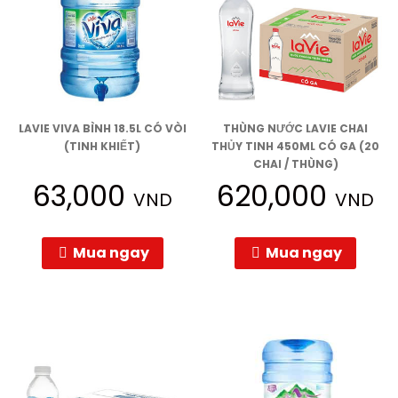
LAVIE VIVA BÌNH 18.5L CÓ VÒI
THÙNG NƯỚC LAVIE CHAI
(TINH KHIẾT)
THỦY TINH 450ML CÓ GA (20
CHAI / THÙNG)
63,000
620,000
VND
VND
Mua ngay
Mua ngay