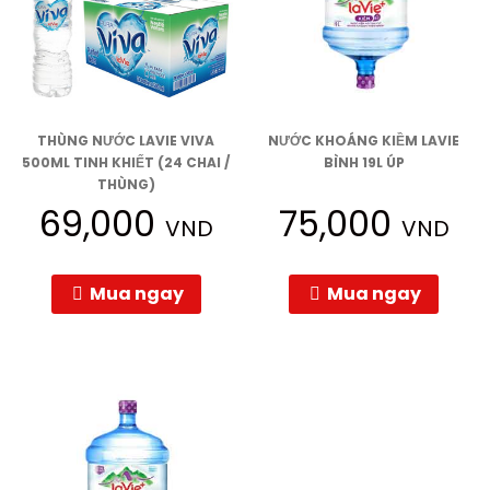
THÙNG NƯỚC LAVIE VIVA
NƯỚC KHOÁNG KIỀM LAVIE
500ML TINH KHIẾT (24 CHAI /
BÌNH 19L ÚP
THÙNG)
69,000
75,000
VND
VND
Mua ngay
Mua ngay