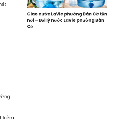
hất
Giao nước LaVie phường Bàn Cờ tận
nơi – Đại lý nước LaVie phường Bàn
Cờ
rường
t kiệm