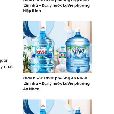
Giao nước LaVie phường Hiệp Bình
tận nhà – Đại lý nước LaVie phường
Hiệp Bình
goài
ạy nhất
Giao nước LaVie phường An Nhơn
tận nhà – Đại lý nước LaVie phường
An Nhơn