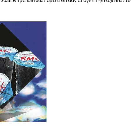
 xuất. Được sản xuất dựa trên dây chuyền hiện đại nhất t