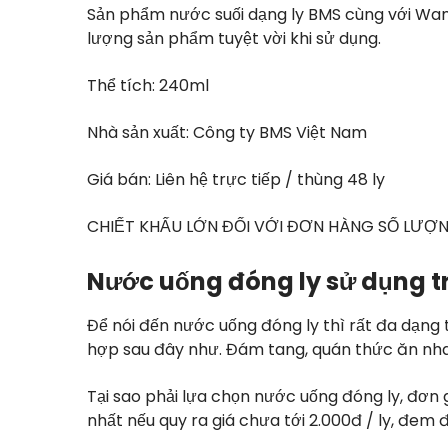
Sản phẩm nước suối dạng ly BMS cùng với Wam
lượng sản phẩm tuyệt vời khi sử dụng.
Thể tích: 240ml
Nhà sản xuất: Công ty BMS Việt Nam
Giá bán: Liên hệ trực tiếp / thùng 48 ly
CHIẾT KHẤU LỚN ĐỐI VỚI ĐƠN HÀNG SỐ LƯỢN
Nước uống đóng ly sử dụng t
Để nói đến nước uống đóng ly thì rất đa dạng
hợp sau đây như. Đám tang, quán thức ăn nha
Tại sao phải lựa chọn nước uống đóng ly, đơn 
nhất nếu quy ra giá chưa tới 2.000đ / ly, đem đ