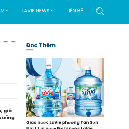
ẨM
LAVIE NEWS
LIÊN HỆ
Đọc Thêm
, giá
c uống
Giao nước LaVie phường Tân Sơn
Nhất tận nơi – Đại lý nước LaVie